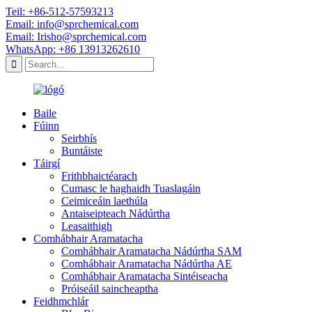
Teil: +86-512-57593213
Email: info@sprchemical.com
Email: Irisho@sprchemical.com
WhatsApp: +86 13913262610
Baile
Fúinn
Seirbhís
Buntáiste
Táirgí
Frithbhaictéarach
Cumasc le haghaidh Tuaslagáin
Ceimiceáin laethúla
Antaiseipteach Nádúrtha
Leasaithigh
Comhábhair Aramatacha
Comhábhair Aramatacha Nádúrtha SAM
Comhábhair Aramatacha Nádúrtha AE
Comhábhair Aramatacha Sintéiseacha
Próiseáil saincheaptha
Feidhmchlár