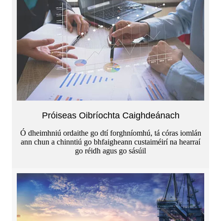
Próiseas Oibríochta Caighdeánach
Ó dheimhniú ordaithe go dtí forghníomhú, tá córas iomlán
ann chun a chinntiú go bhfaigheann custaiméirí na hearraí
go réidh agus go sásúil