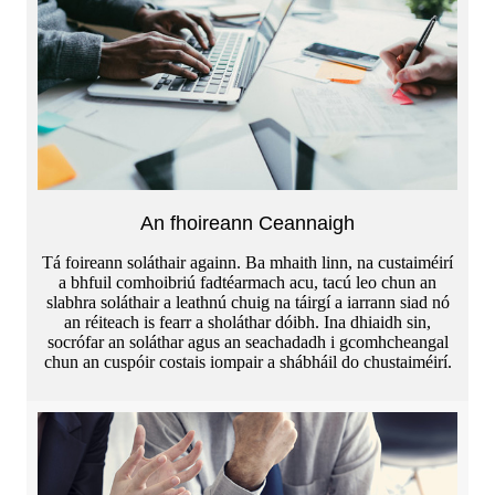
An fhoireann Ceannaigh
Tá foireann soláthair againn. Ba mhaith linn, na custaiméirí
a bhfuil comhoibriú fadtéarmach acu, tacú leo chun an
slabhra soláthair a leathnú chuig na táirgí a iarrann siad nó
an réiteach is fearr a sholáthar dóibh. Ina dhiaidh sin,
socrófar an soláthar agus an seachadadh i gcomhcheangal
chun an cuspóir costais iompair a shábháil do chustaiméirí.