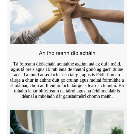
An fhoireann díolacháin
Tá foireann díolacháin aontaithe againn atá ag dul i méid,
agus tá breis agus 10 mbliana de thaithí ghnó ag gach duine
acu. Tá muid an-eolach ar na táirgí, agus is féidir linn an
táirge a chur in aithne duit go cruinn agus moltaí foirmlithe a
sholáthar, chun an fheidhmíocht táirge is fearr a chinntiú. Ba
mhaith lenár bhfoireann na táirgí agus na feidhmchláir is
déanaí a mholadh dár gcustaiméirí chomh maith.