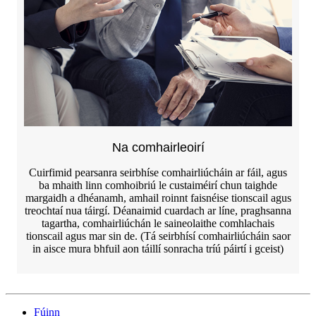
Na comhairleoirí
Cuirfimid pearsanra seirbhíse comhairliúcháin ar fáil, agus
ba mhaith linn comhoibriú le custaiméirí chun taighde
margaidh a dhéanamh, amhail roinnt faisnéise tionscail agus
treochtaí nua táirgí. Déanaimid cuardach ar líne, praghsanna
tagartha, comhairliúchán le saineolaithe comhlachais
tionscail agus mar sin de. (Tá seirbhísí comhairliúcháin saor
in aisce mura bhfuil aon táillí sonracha tríú páirtí i gceist)
Fúinn