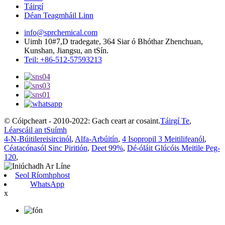
Táirgí
Déan Teagmháil Linn
info@sprchemical.com
Uimh 10#7,D tradegate, 364 Siar ó Bhóthar Zhenchuan,
Kunshan, Jiangsu, an tSín.
Teil: +86-512-57593213
© Cóipcheart - 2010-2022: Gach ceart ar cosaint.
Táirgí Te
,
Léarscáil an tSuímh
4-N-Búitilereisircinól
,
Alfa-Arbúitín
,
4 Isopropil 3 Meitilifeanól
,
Céatacónasól Sinc Piritión
,
Deet 99%
,
Dé-óláit Glúcóis Meitile Peg-
120
,
Seol Ríomhphost
WhatsApp
x