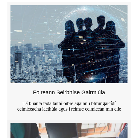
Foireann Seirbhíse Gairmiúla
Tá blianta fada taithí oibre againn i bhfungaicídí
ceimiceacha laethúla agus i réimse ceimiceán mín eile