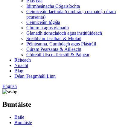
Blas Bia
Idirmheánacha Cógaisíochta
Ceimiceáin laethúla (cumhrán, cosmaidí, cúram
pearsanta)
Ceimiceáin tógála
Cúram tí agus glanadh
Glanadh tionsclaíoch agus institiúideach
Sreabháin Leathair & Miotail
Péinteanna, Cumhdach agus Plástráil
Cúram Pearsanta & Áilleacht
Cóireáil Uisce-Teicstílí & Páipéar
Réiteach
Nuacht
Blag
Déan Teagmháil Linn
English
Buntáiste
Baile
Buntáiste