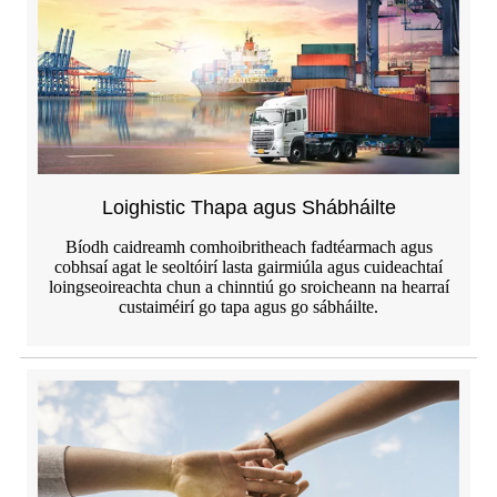
Loighistic Thapa agus Shábháilte
Bíodh caidreamh comhoibritheach fadtéarmach agus
cobhsaí agat le seoltóirí lasta gairmiúla agus cuideachtaí
loingseoireachta chun a chinntiú go sroicheann na hearraí
custaiméirí go tapa agus go sábháilte.