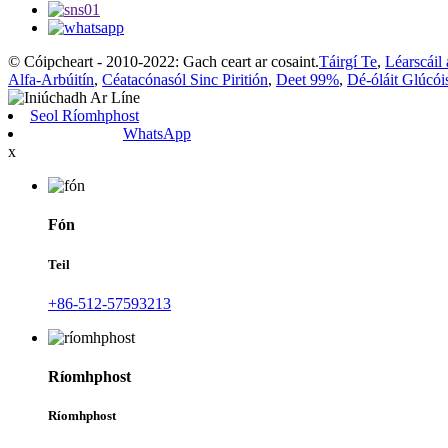
© Cóipcheart - 2010-2022: Gach ceart ar cosaint.
Táirgí Te
,
Léarscáil
Alfa-Arbúitín
,
Céatacónasól Sinc Piritión
,
Deet 99%
,
Dé-óláit Glúcói
Seol Ríomhphost
WhatsApp
x
Fón
Teil
+86-512-57593213
Ríomhphost
Ríomhphost