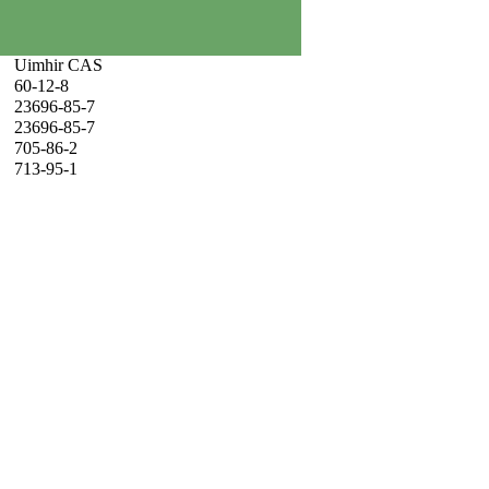
Uimhir CAS
60-12-8
23696-85-7
23696-85-7
705-86-2
713-95-1