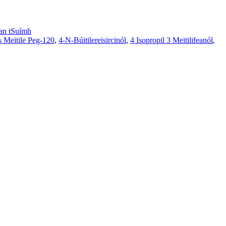
 an tSuímh
s Meitile Peg-120
,
4-N-Búitilereisircinól
,
4 Isopropil 3 Meitilifeanól
,