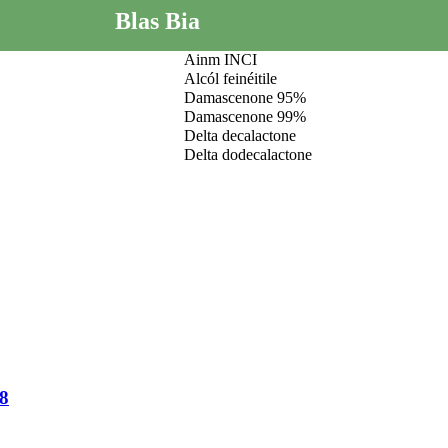
Blas Bia
Ainm INCI
Alcól feinéitile
Damascenone 95%
Damascenone 99%
Delta decalactone
Delta dodecalactone
8