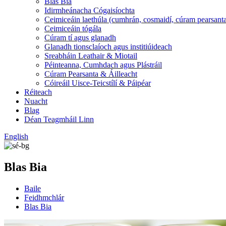
Blas Bia
Idirmheánacha Cógaisíochta
Ceimiceáin laethúla (cumhrán, cosmaidí, cúram pearsant
Ceimiceáin tógála
Cúram tí agus glanadh
Glanadh tionsclaíoch agus institiúideach
Sreabháin Leathair & Miotail
Péinteanna, Cumhdach agus Plástráil
Cúram Pearsanta & Áilleacht
Cóireáil Uisce-Teicstílí & Páipéar
Réiteach
Nuacht
Blag
Déan Teagmháil Linn
English
Blas Bia
Baile
Feidhmchlár
Blas Bia