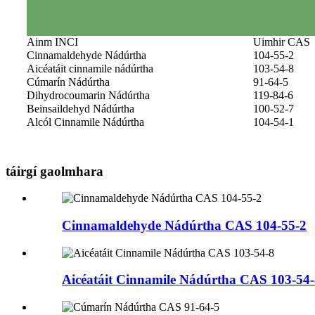
Ainm INCI
Uimhir CAS
Cinnamaldehyde Nádúrtha
104-55-2
Aicéatáit cinnamile nádúrtha
103-54-8
Cúmarín Nádúrtha
91-64-5
Dihydrocoumarin Nádúrtha
119-84-6
Beinsaildehyd Nádúrtha
100-52-7
Alcól Cinnamile Nádúrtha
104-54-1
táirgí gaolmhara
Cinnamaldehyde Nádúrtha CAS 104-55-2
Aicéatáit Cinnamile Nádúrtha CAS 103-54-