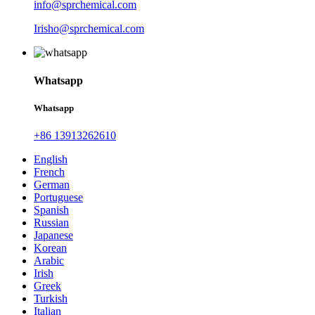
info@sprchemical.com
Irisho@sprchemical.com
Whatsapp
Whatsapp
+86 13913262610
English
French
German
Portuguese
Spanish
Russian
Japanese
Korean
Arabic
Irish
Greek
Turkish
Italian