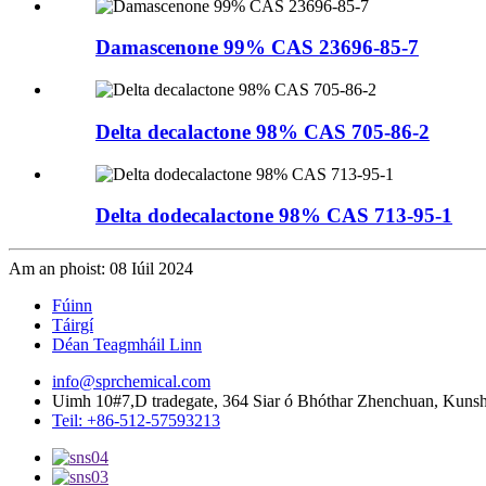
Damascenone 99% CAS 23696-85-7
Delta decalactone 98% CAS 705-86-2
Delta dodecalactone 98% CAS 713-95-1
Am an phoist: 08 Iúil 2024
Fúinn
Táirgí
Déan Teagmháil Linn
info@sprchemical.com
Uimh 10#7,D tradegate, 364 Siar ó Bhóthar Zhenchuan, Kunsha
Teil: +86-512-57593213