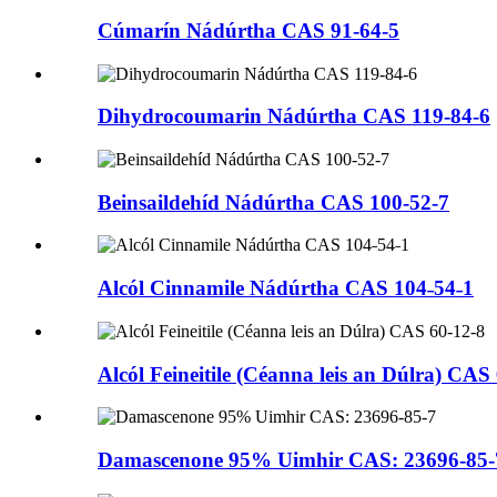
Cúmarín Nádúrtha CAS 91-64-5
Dihydrocoumarin Nádúrtha CAS 119-84-6
Beinsaildehíd Nádúrtha CAS 100-52-7
Alcól Cinnamile Nádúrtha CAS 104˗54˗1
Alcól Feineitile (Céanna leis an Dúlra) CAS
Damascenone 95% Uimhir CAS: 23696-85-