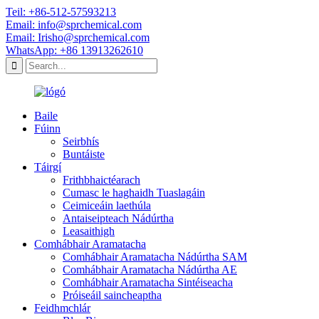
Teil: +86-512-57593213
Email: info@sprchemical.com
Email: Irisho@sprchemical.com
WhatsApp: +86 13913262610
Baile
Fúinn
Seirbhís
Buntáiste
Táirgí
Frithbhaictéarach
Cumasc le haghaidh Tuaslagáin
Ceimiceáin laethúla
Antaiseipteach Nádúrtha
Leasaithigh
Comhábhair Aramatacha
Comhábhair Aramatacha Nádúrtha SAM
Comhábhair Aramatacha Nádúrtha AE
Comhábhair Aramatacha Sintéiseacha
Próiseáil saincheaptha
Feidhmchlár