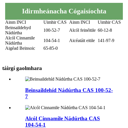
Idirmheánacha Cógaisíochta
Ainm INCI
Uimhir CAS
Ainm INCI
Uimhir CAS
Beinsaildehyd
100-52-7
Alcól feinéitile
60-12-8
Nádúrtha
Alcól Cinnamile
104-54-1
Aicéatáit eitile
141-97-9
Nádúrtha
Aigéad Beinsoic
65-85-0
táirgí gaolmhara
Beinsaildehíd Nádúrtha CAS 100-52-
7
Alcól Cinnamile Nádúrtha CAS
104˗54˗1