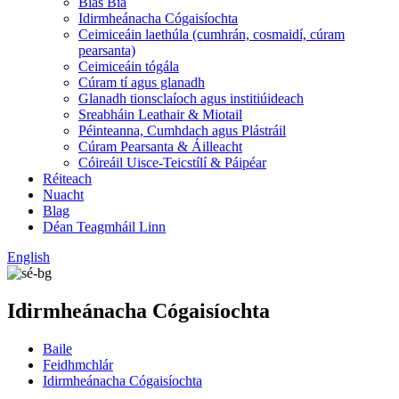
Blas Bia
Idirmheánacha Cógaisíochta
Ceimiceáin laethúla (cumhrán, cosmaidí, cúram
pearsanta)
Ceimiceáin tógála
Cúram tí agus glanadh
Glanadh tionsclaíoch agus institiúideach
Sreabháin Leathair & Miotail
Péinteanna, Cumhdach agus Plástráil
Cúram Pearsanta & Áilleacht
Cóireáil Uisce-Teicstílí & Páipéar
Réiteach
Nuacht
Blag
Déan Teagmháil Linn
English
Idirmheánacha Cógaisíochta
Baile
Feidhmchlár
Idirmheánacha Cógaisíochta