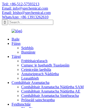
Teil: +86-512-57593213
Email: info@sprchemical.com
Email: Irisho@sprchemical.com
WhatsApp: +86 13913262610
Baile
Fúinn
Seirbhís
Buntáiste
Táirgí
Frithbhaictéarach
Cumasc le haghaidh Tuaslagáin
Ceimiceáin laethúla
Antaiseipteach Nádúrtha
Leasaithigh
Comhábhair Aramatacha
Comhábhair Aramatacha Nádúrtha SAM
Comhábhair Aramatacha Nádúrtha AE
Comhábhair Aramatacha Sintéiseacha
Próiseáil saincheaptha
Feidhmchlár