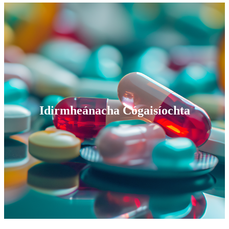
Idirmheánacha Cógaisíochta