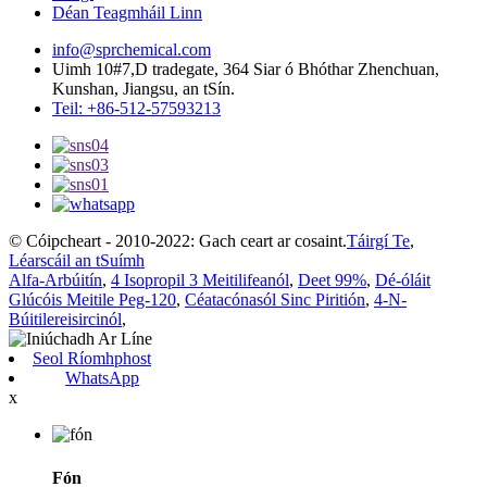
Déan Teagmháil Linn
info@sprchemical.com
Uimh 10#7,D tradegate, 364 Siar ó Bhóthar Zhenchuan,
Kunshan, Jiangsu, an tSín.
Teil: +86-512-57593213
© Cóipcheart - 2010-2022: Gach ceart ar cosaint.
Táirgí Te
,
Léarscáil an tSuímh
Alfa-Arbúitín
,
4 Isopropil 3 Meitilifeanól
,
Deet 99%
,
Dé-óláit
Glúcóis Meitile Peg-120
,
Céatacónasól Sinc Piritión
,
4-N-
Búitilereisircinól
,
Seol Ríomhphost
WhatsApp
x
Fón